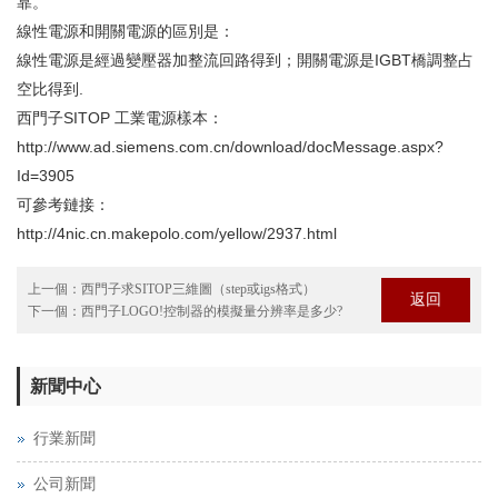
靠。
線性電源和開關電源的區別是：
線性電源是經過變壓器加整流回路得到；開關電源是IGBT橋調整占
空比得到.
西門子SITOP 工業電源樣本：
http://www.ad.siemens.com.cn/download/docMessage.aspx?
Id=3905
可參考鏈接：
http://4nic.cn
.makepolo.com/yellow/2937.html
上一個：
西門子求SITOP三維圖（step或igs格式）
返回
下一個：
西門子LOGO!控制器的模擬量分辨率是多少?
新聞中心
行業新聞
公司新聞