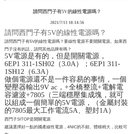
請問西門子有5V的線性電源嗎？
2021/7/13 10:14:56
請問西門子有5V的線性電源嗎？
請問西門子有5V的線性電源嗎？要線性電源不要開關電源。如果西
門子沒有的話，請問其他品牌有嗎？
5V電源是有的，但是開關電源，
6EP1 311-1SH02（3.0A）；6EP1 311-
1SH12（6.3A）
做個電源還不是一件容易的事情，一個
變壓器輸出9V ac，+全橋整流+電解電
容濾波+7805（三端穩壓集成塊，就可
以組成一個簡單的5V電源，（金屬封裝
的7805最大工作電流5A、塑封1A）
西門子SITOP是開關電源.
建議選擇好一點的國產線性電源，4NIC的不錯。體積稍大，比較可