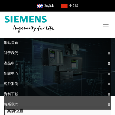
English
中文版
Toggl
naviga
網站首頁
關于我們
產品中心
新聞中心
客戶案例
資料下載
聯系我們
當前位置