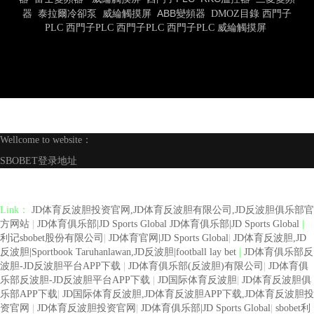
器
泰拉爾冷卻泵
威綸觸摸屏
ABB變頻器
DMOZ目錄
西門子
PLC
西門子PLC
西門子PLC
西門子PLC
威綸觸摸屏
Wellcome to website：
SBOBET登录地址
Link：
JD体育反波胆投资官网,JD体育反波胆有限公司,JD反波胆俱乐部官
方网站
|
JD体育俱乐部|JD Sports Global JD体育俱乐部|JD Sports Global
|
利记sbobet股份有限公司
|
JD体育官网|JD Sports Global
|
JD体育反波胆,JD
反波胆|Sportbook Taruhanlawan,JD反波胆|football lay bet
|
JD体育俱乐部反
波胆-JD反波胆平台APP下载
|
JD体育俱乐部(反波胆)有限公司
|
JD体育俱
乐部反波胆-JD反波胆平台APP下载
|
JD国际体育反波胆
|
JD体育反波胆俱
乐部APP下载
|
JD国际体育反波胆,JD体育反波胆APP下载,JD体育反波胆投
资官网
|
JD体育反波胆投资官网
|
JD体育俱乐部|JD Sports Global
|
sbobet利