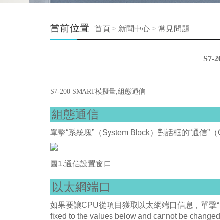
當前位置
首頁
>
新聞中心
>
常見問題
S7-
S7-200 SMART模擬量,組態通信
組態通信
單擊“系統塊”（System Block）對話框的“通信
圖1.通信設置窗口
以太網端口
如果要讓CPU從項目獲取以太網端口信息，單擊“IP地址
fixed to the values below and cannot 