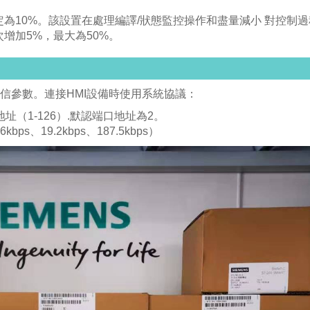
為10%。該設置在處理編譯/狀態監控操作和盡量減小 對控制
增加5%，最大為50%。
通信參數。連接HMI設備時使用系統協議：
址（1-126）.默認端口地址為2。
、19.2kbps、187.5kbps）