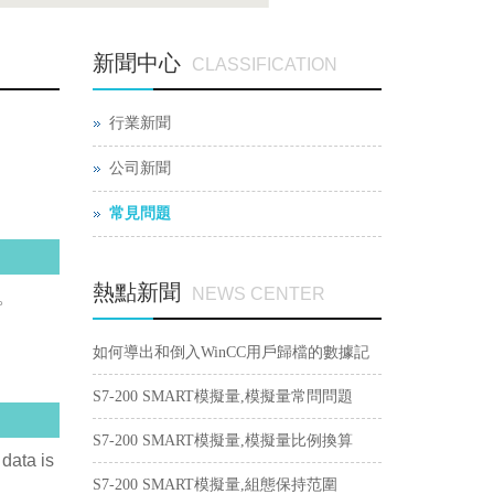
新聞中心
CLASSIFICATION
行業新聞
公司新聞
常見問題
熱點新聞
NEWS CENTER
口。
如何導出和倒入WinCC用戶歸檔的數據記
錄？
S7-200 SMART模擬量,模擬量常問問題
S7-200 SMART模擬量,模擬量比例換算
a is
S7-200 SMART模擬量,組態保持范圍