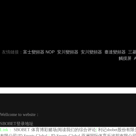
友情鏈接：
富士變頻器
NOP
安川變頻器
安川變頻器
臺達變頻器
三
觸摸屏
Wellcome to website：
SBOBET登录地址
Link：
SBOBET 体育博彩赌场|阅读我们的综合评论
|
利记sbobet股份有
有限公司|JD Sports Global
|
JD Sports Global 亚洲国际体育反波胆有限公