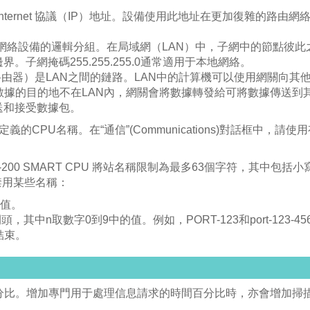
有一個Internet 協議（IP）地址。設備使用此地址在更加復雜的路由網
已連接的網絡設備的邏輯分組。在局域網（LAN）中，子網中的節點彼
子網掩碼255.255.255.0通常適用于本地網絡。
關（或IP路由器）是LAN之間的鏈路。LAN中的計算機可以使用網關向其
數據的目的地不在LAN內，網關會將數據轉發給可將數據傳送到
送和接受數據包。
上定義的CPU名稱。在“通信”(Communications)對話框中，請使
00 SMART CPU 將站名稱限制為最多63個字符，其中包括小
禁用某些名稱：
的值。
nn開頭，其中n取數字0到9中的值。例如，PORT-123和port-123-45
結束。
分比。增加專門用于處理信息請求的時間百分比時，亦會增加掃