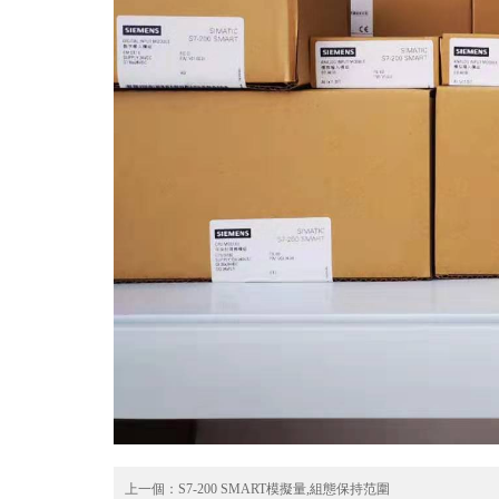
上一個：
S7-200 SMART模擬量,組態保持范圍