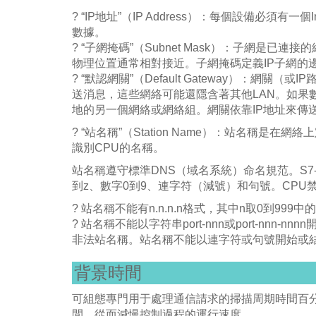
? “IP地址”（IP Address）：每個設備必須
數據。
? “子網掩碼”（Subnet Mask）：子網是
物理位置通常相對接近。子網掩碼定義IP子網的邊界。
? “默認網關”（Default Gateway）：網
送消息，這些網絡可能還隱含著其他LAN。如果
地的另一個網絡或網絡組。網關依靠IP地址來傳
? “站名稱”（Station Name）：站名稱是在網絡
識別CPU的名稱。
站名稱遵守標準DNS（域名系統）命名規范。S7-2
到z、數字0到9、連字符（減號）和句號。CPU
? 站名稱不能有n.n.n.n格式，其中n取0到999中
? 站名稱不能以字符串port-nnn或port-nnn-nn
非法站名稱。站名稱不能以連字符或句號開始或
背景時間
可組態專門用于處理通信請求的掃描周期時間百
間，從而減慢控制過程的運行速度。