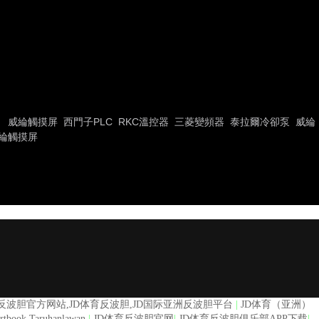
威綸觸摸屏
西門子PLC
RKC溫控器
三菱變頻器
泰拉爾冷卻泵
威綸
綸觸摸屏
育反波胆官方网站,JD体育反波胆,JD国际亚洲反波胆平台
|
JD体育（亚洲）
ook Taruhanlawan
|
JD体育反波胆官网
|
JD体育反波胆俱乐部APP下载
|