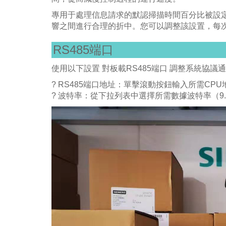
專用于處理信息請求的默認掃描時間百分比被設定
響之間進行合理的折中。您可以調整該設置，每次
RS485端口
使用以下設置 對板載RS485端口 調整系統協議
? RS485端口地址：單擊滾動按鈕輸入所需CPU地
? 波特率：從下拉列表中選擇所需數據波特率（9.6kbps