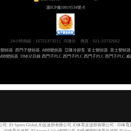
滬ICP備10019534號-8
24小時熱線：15721373211 同微信 傳真：021-33732662
菱變頻器
西門子變頻器
ABB變頻器
亞隆冷卻泵
富士變頻器
富士變頻器
ABB變頻器
DMOZ目錄
西門子PLC
西門子PLC
西門子PLC
西門子PLC
威
限公司
|
JD Sports Global,JD反波胆有限公司,JD体育反波胆有限公司
|
JD体
司
|
JD体育反波胆
|
JD Sports Global有限公司,JD亚洲国际体育反波胆,JD Sportb