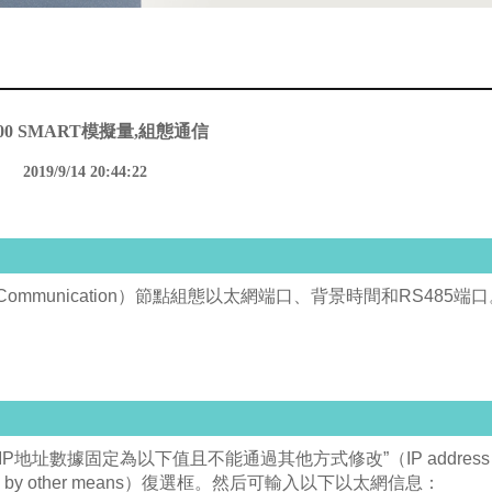
200 SMART模擬量,組態通信
2019/9/14 20:44:22
”（Communication）節點組態以太網端口、背景時間和RS485端
數據固定為以下值且不能通過其他方式修改”（IP address dat
be changed by other means）復選框。然后可輸入以下以太網信息：