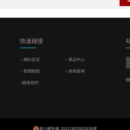
快速鏈接
> 網站首頁
> 產品中心
> 新聞動態
> 經典案例
關
>聯系我們
滬公網安備 31011802002635號