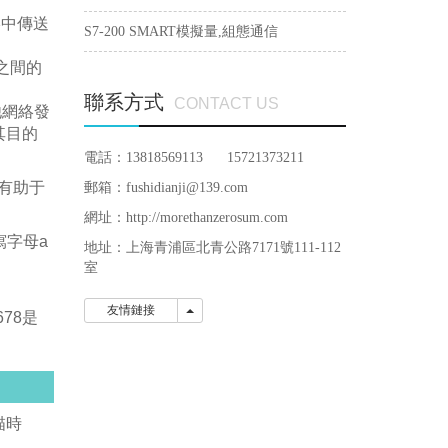
絡中傳送
S7-200 SMART模擬量,組態通信
此之間的
聯系方式
CONTACT US
他網絡發
其目的
電話：13818569113 15721373211
用有助于
郵箱：fushidianji@139.com
網址：http://morethanzerosum.com
寫字母a
地址：
上海青浦區北青公路7171號111-112
室
友情鏈接
友情鏈接
678是
描時