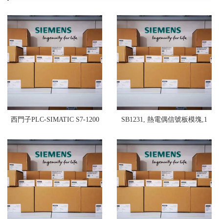
西門子PLC-SIMATIC S7-1200
SB1231, 熱電偶信號板模塊,1
小型可編程控制器
TC1 類型: J, K