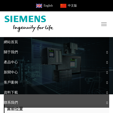
English
中文版
Toggl
naviga
網站首頁
關于我們
產品中心
新聞中心
客戶案例
資料下載
聯系我們
當前位置