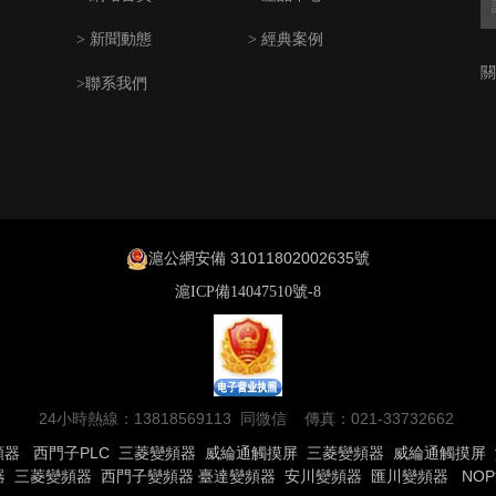
> 新聞動態
> 經典案例
關
>聯系我們
滬公網安備 31011802002635號
滬ICP備14047510號-8
24小時熱線：13818569113 同微信 傳真：021-33732662
頻器
西門子PLC
三菱變頻器
威綸通觸摸屏
三菱變頻器
威綸通觸摸屏
器
三菱變頻器
西門子變頻器
臺達變頻器
安川變頻器
匯川變頻器
NO