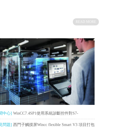
READ MORE
聞中心]
WinCC7.4SP1使用系統診斷控件對S7-
00/1500進行系統診斷
見問題]
西門子觸摸屏Wincc flexible Smart V3 項目打包