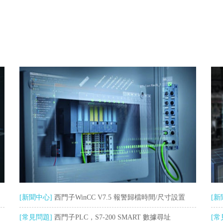
？
[新聞中心]
西門子WinCC V7.5 報警歸檔時間/尺寸設置
[新
[常見問題]
西門子PLC，S7-200 SMART 數據尋址
12
[常