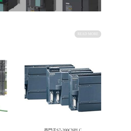
READ MORE
西門子S7-200CNPLC