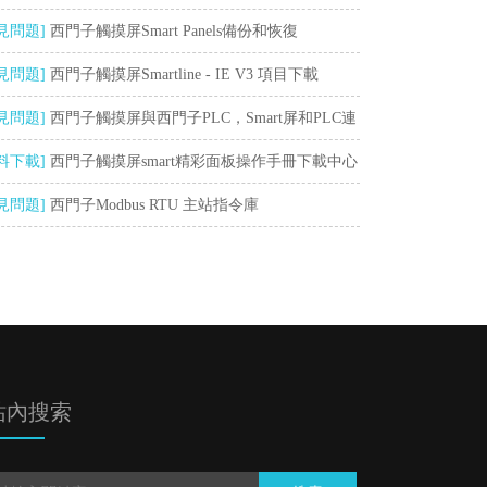
送到現場
見問題]
西門子觸摸屏Smart Panels備份和恢復
見問題]
西門子觸摸屏Smartline - IE V3 項目下載
見問題]
西門子觸摸屏與西門子PLC，Smart屏和PLC連
上
料下載]
西門子觸摸屏smart精彩面板操作手冊下載中心
見問題]
西門子Modbus RTU 主站指令庫
站內搜索