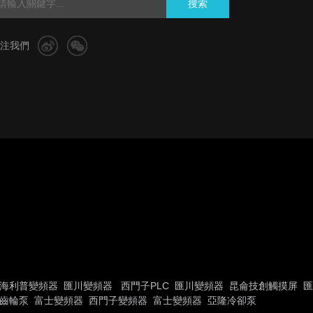
搜索
注我們
海利普變頻器
匯川變頻器
西門子PLC
匯川變頻器
昆侖技創觸摸屏
匯
P齒輪泵
富士變頻器
西門子變頻器
富士變頻器
亞隆冷卻泵