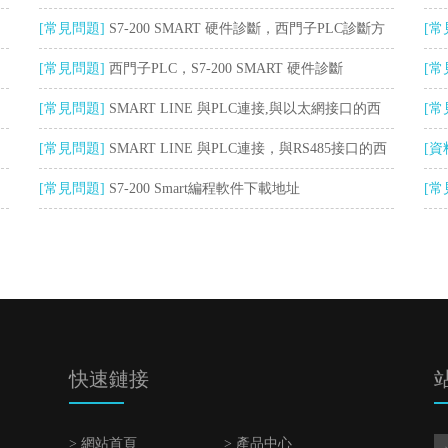
[常見問題]
S7-200 SMART 硬件診斷，西門子PLC診斷方
傳
[常
法舉例
[常見問題]
西門子PLC，S7-200 SMART 硬件診斷
[常
[常見問題]
SMART LINE 與PLC連接,與以太網接口的西
[常
門子觸摸屏的通信
[常見問題]
SMART LINE 與PLC連接，與RS485接口的西
不
[資
門子觸摸屏的通信
[常見問題]
S7-200 Smart編程軟件下載地址
[常
快速鏈接
> 網站首頁
> 產品中心