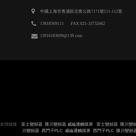
中國上海市青浦區北青公路7171號111-112室
13818569113 FAX:021-33732662
13916183699
@139.com
友情鏈接：
富士變頻器
匯川變頻器
威綸通觸摸屏
富士變頻器
匯川變
川變頻器
西門子PLC
威綸通觸摸屏
西門子PLC
匯川變頻