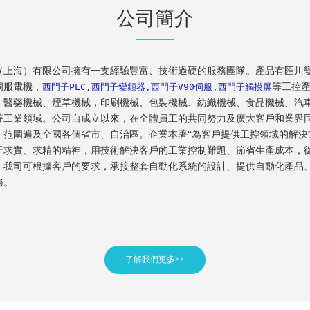
公司簡介
（上海）有限公司擁有一支經驗豐富、技術過硬的服務團隊。產品有匯川變
伺服電機，
西門子PLC,西門子變頻器,西門子V90伺服,西門子觸摸屏
等工控
，醫藥機械、煙草機械，印刷機械、包裝機械、紡織機械、食品機械、汽
等工業領域。公司自成立以來，在全體員工的共同努力及廣大客戶和業界
，范圍遍及全國各個省市、自治區。企業本著“為客戶提供工控領域的解決
于求實、求精的精神，用技術解決客戶的工業控制難題、節省生產成本，
：我司可根據客戶的要求，承接整套自動化系統的設計、提供自動化產品
務。
了解我們更多>>