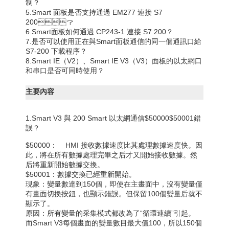
制？
5.Smart 面板是否支持通過 EM277 連接 S7
200？
6.Smart面板如何通過 CP243-1 連接 S7 200？
7.是否可以使用正在與Smart面板通信的同一個通訊口給
S7-200 下載程序？
8.Smart IE（V2）、Smart IE V3（V3）面板的以太網口
和串口是否可同時使用？
主要內容
1.Smart V3 與 200 Smart 以太網通信$50000$50001錯
誤？
$50000： HMI 接收數據速度比其處理數據速度快。因
此，將在所有數據處理完畢之后才又開始接收數據。然
后將重新開始數據交換。
$50001：數據交換已經重新開始。
現象：變量數達到150個，即使在主畫面中，沒有變量僅
有畫面切換按鈕，也顯示錯誤。但保留100個變量后就不
顯示了。
原因：所有變量的采集模式都改為了“循環連續”引起。
而Smart V3每個畫面的變量數目最大值100，所以150個