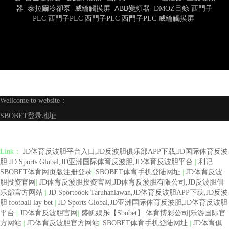
器
泰拉爾冷卻泵
威綸觸摸屏
ABB變頻器
DMOZ目錄
西門子
PLC
西門子PLC
西門子PLC
西門子PLC
威綸觸摸屏
Wellcome to website：
SBOBET登录地址
Link：
JD体育反波胆平台入口,JD反波胆俱乐部APP下载,JD国际体育反波
胆 JD Sports Global,JD亚洲国际体育反波胆,JD体育反波胆平台
|
利记
SBOBET体育网页版注册登录
|
SBOBET体育手机登陆网址
|
JD体育反波
胆投资官网
|
JD体育反波胆投资官网,JD体育反波胆有限公司,JD反波胆俱
乐部官方网站
|
JD Sportbook Taruhanlawan,JD体育反波胆APP下载,JD反波
胆|football lay bet
|
JD Sports Global,JD亚洲国际体育反波胆,JD体育反波胆
平台
|
JD体育反波胆官网
|
盛帆娱乐【Sbobet】|体育博彩公司|乐游国际官
方网站
|
JD体育反波胆官方网站
|
SBOBET体育手机登陆网址
|
JD体育俱