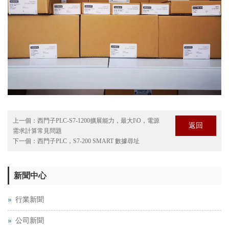
上一個：
西門子PLC-S7-1200擴展能力，最大I\O，電源
返回
需求計算常見問題
下一個：
西門子PLC，S7-200 SMART 數據尋址
新聞中心
行業新聞
公司新聞