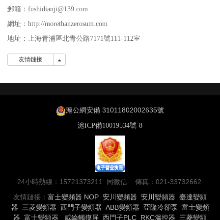
郵箱：fushidianji@139.com
網址：http://morethanzerosum.com
地址：
上海青浦區北青公路7171號111-112室
友情鏈接
友情鏈接
滬公網安備 31011802002635號
滬ICP備10019534號-8
24小時熱線：15721373211 同微信 傳真：021-33732662
友情鏈接：
富士變頻器
NOP
安川變頻器
安川變頻器
臺達變頻
器
三菱變頻器
西門子變頻器
ABB變頻器
亞隆冷卻泵
富士變頻
器
富士變頻器
威綸觸摸屏
西門子PLC
RKC溫控器
三菱變頻