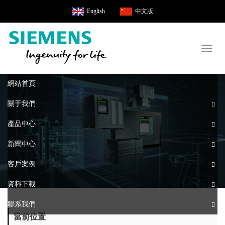
English
中文版
Toggl
naviga
網站首頁
關于我們
產品中心
新聞中心
客戶案例
資料下載
聯系我們
當前位置