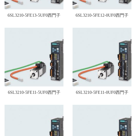
6SL3210-5FE13-5UF0西門子
6SL3210-5FE12-0UF0西門子
V90伺服
V90伺服
6SL3210-5FE11-5UF0西門子
6SL3210-5FE11-0UF0西門子
V90伺服
V90伺服