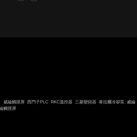
威綸觸摸屏
西門子PLC
RKC溫控器
三菱變頻器
泰拉爾冷卻泵
威綸
綸觸摸屏