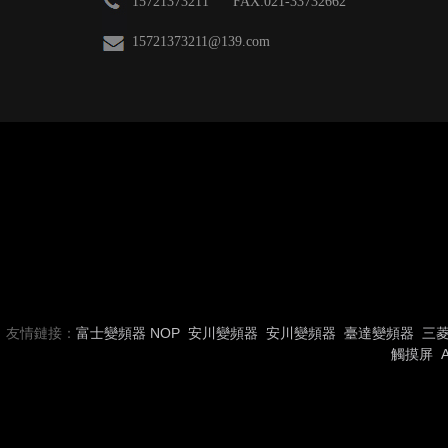
15721373211 FAX:021-33732662
15721373211
@139.com
友情鏈接：
富士變頻器
NOP
安川變頻器
安川變頻器
臺達變頻器
三
觸摸屏