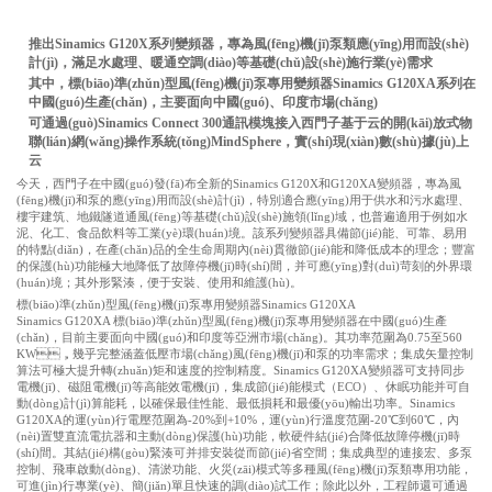
推出
Sinamics G120X
系列
變頻器，專為風(fēng)機(jī)泵類應(yīng)用而設(shè)
計(jì)，滿足水處理、暖通空調(diào)等基礎(chǔ)設(shè)施行業(yè)需求
其中，標(biāo)準(zhǔn)型風(fēng)機(jī)泵專用變頻器
Sinamics G120XA
系列在
中國(guó)生產(chǎn)，主要面向中國(guó)、印度市場(chǎng)
可通過(guò)Sinamics Connect 300通訊模塊接入西門子基于云的開(kāi)放式物
聯(lián)網(wǎng)操作系統(tǒng)MindSphere，實(shí)現(xiàn)數(shù)據(jù)上
云
今天，西門子在中國(guó)發(fā)布全新的Sinamics G120X和G120XA變頻器，專為風
(fēng)機(jī)和泵的應(yīng)用而設(shè)計(jì)，特別適合應(yīng)用于供水和污水處理、
樓宇建筑、地鐵隧道通風(fēng)等基礎(chǔ)設(shè)施領(lǐng)域，也普遍適用于例如水
泥、化工、食品飲料等工業(yè)環(huán)境。該系列變頻器具備節(jié)能、可靠、易用
的特點(diǎn)，在產(chǎn)品的全生命周期內(nèi)貫徹節(jié)能和降低成本的理念；豐富
的保護(hù)功能極大地降低了故障停機(jī)時(shí)間，并可應(yīng)對(duì)苛刻的外界環
(huán)境；其外形緊湊，便于安裝、使用和維護(hù)。
標(biāo)準(zhǔn)型風(fēng)機(jī)泵專用變頻器Sinamics G120XA
Sinamics G120XA 標(biāo)準(zhǔn)型風(fēng)機(jī)泵專用變頻器在中國(guó)生產
(chǎn)，目前主要面向中國(guó)和印度等亞洲市場(chǎng)。其功率范圍為0.75至560
KW，幾乎完整涵蓋低壓市場(chǎng)風(fēng)機(jī)和泵的功率需求；集成矢量控制
算法可極大提升轉(zhuǎn)矩和速度的控制精度。Sinamics G120XA變頻器可支持同步
電機(jī)、磁阻電機(jī)等高能效電機(jī)，集成節(jié)能模式（ECO）、休眠功能并可自
動(dòng)計(jì)算能耗，以確保最佳性能、最低損耗和最優(yōu)輸出功率。Sinamics
G120XA的運(yùn)行電壓范圍為-20%到+10%，運(yùn)行溫度范圍-20℃到60℃，內
(nèi)置雙直流電抗器和主動(dòng)保護(hù)功能，軟硬件結(jié)合降低故障停機(jī)時
(shí)間。其結(jié)構(gòu)緊湊可并排安裝從而節(jié)省空間；集成典型的連接宏、多泵
控制、飛車啟動(dòng)、清淤功能、火災(zāi)模式等多種風(fēng)機(jī)泵類專用功能，
可進(jìn)行專業(yè)、簡(jiǎn)單且快速的調(diào)試工作；除此以外，工程師還可通過