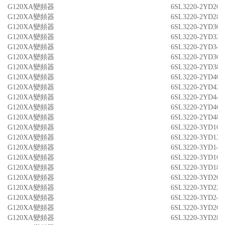
G120XA變頻器
6SL3220-2YD26-
G120XA變頻器
6SL3220-2YD28-
G120XA變頻器
6SL3220-2YD30-
G120XA變頻器
6SL3220-2YD32-
G120XA變頻器
6SL3220-2YD34-
G120XA變頻器
6SL3220-2YD36-
G120XA變頻器
6SL3220-2YD38-
G120XA變頻器
6SL3220-2YD40-
G120XA變頻器
6SL3220-2YD42-
G120XA變頻器
6SL3220-2YD44-
G120XA變頻器
6SL3220-2YD46-
G120XA變頻器
6SL3220-2YD48-
G120XA變頻器
6SL3220-3YD10-
G120XA變頻器
6SL3220-3YD12-
G120XA變頻器
6SL3220-3YD14-
G120XA變頻器
6SL3220-3YD16-
G120XA變頻器
6SL3220-3YD18-
G120XA變頻器
6SL3220-3YD20-
G120XA變頻器
6SL3220-3YD22-
G120XA變頻器
6SL3220-3YD24-
G120XA變頻器
6SL3220-3YD26-
G120XA變頻器
6SL3220-3YD28-