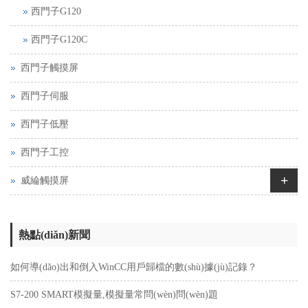
西門子G120
西門子G120C
西門子觸摸屏
西門子伺服
西門子低壓
西門子工控
+
威綸觸摸屏
熱點(diǎn)新聞
如何導(dǎo)出和倒入WinCC用戶歸檔的數(shù)據(jù)記錄？
S7-200 SMART模擬量,模擬量常問(wèn)問(wèn)題