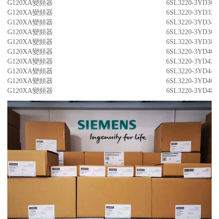
G120XA變頻器
6SL3220-3YD30-
G120XA變頻器
6SL3220-3YD32-
G120XA變頻器
6SL3220-3YD34-
G120XA變頻器
6SL3220-3YD36-
G120XA變頻器
6SL3220-3YD38-
G120XA變頻器
6SL3220-3YD40-
G120XA變頻器
6SL3220-3YD42-
G120XA變頻器
6SL3220-3YD44-
G120XA變頻器
6SL3220-3YD46-
G120XA變頻器
6SL3220-3YD48-