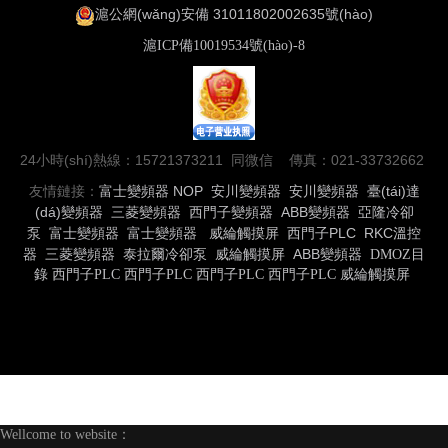
滬公網(wǎng)安備 31011802002635號(hào)
滬ICP備10019534號(hào)-8
24小時(shí)熱線：15721373211 同微信 傳真：021-33732662
友情鏈接：
富士變頻器
NOP
安川變頻器
安川變頻器
臺(tái)達
(dá)變頻器
三菱變頻器
西門子變頻器
ABB變頻器
亞隆冷卻
泵
富士變頻器
富士變頻器
威綸觸摸屏
西門子PLC
RKC溫控
器
三菱變頻器
泰拉爾冷卻泵
威綸觸摸屏
ABB變頻器
DMOZ目
錄
西門子PLC
西門子PLC
西門子PLC
西門子PLC
威綸觸摸屏
Wellcome to website：