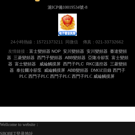
滬ICP備10019534號-8
24小時熱線：15721373211 同微信 傳真：021-33732662
友情鏈接：
富士變頻器
NOP
安川變頻器
安川變頻器
臺達變頻
器
三菱變頻器
西門子變頻器
ABB變頻器
亞隆冷卻泵
富士變頻
器
富士變頻器
威綸觸摸屏
西門子PLC
RKC溫控器
三菱變頻
器
泰拉爾冷卻泵
威綸觸摸屏
ABB變頻器
DMOZ目錄
西門子
PLC
西門子PLC
西門子PLC
西門子PLC
威綸觸摸屏
Wellcome to website：
SBOBET登录地址