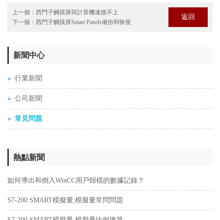
上一個：
西門子觸摸屏與計算機連接不上
返回
下一個：
西門子觸摸屏Smart Panels備份和恢復
新聞中心
行業新聞
公司新聞
常見問題
熱點新聞
如何導出和倒入WinCC用戶歸檔的數據記錄？
S7-200 SMART模擬量,模擬量常問問題
S7-200 SMART模擬量,模擬量比例換算