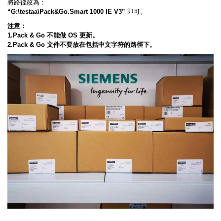
將路徑改為：
“G:\testaa\Pack&Go.Smart 1000 IE V3”
即可。
注意：
1.Pack & Go 不能做 OS 更新。
2.
Pack & Go
文件不要放在包括中文字符的路徑下。