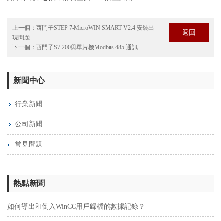
上一個：
西門子STEP 7-MicroWIN SMART V2.4 安裝出
返回
現問題
下一個：
西門子S7 200與單片機Modbus 485 通訊
新聞中心
行業新聞
公司新聞
常見問題
熱點新聞
如何導出和倒入WinCC用戶歸檔的數據記錄？