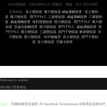
24小時熱線：13818569113 同微信 傳真：021-33732662
友情鏈接：
富士變頻器
匯川變頻器
威綸通觸摸屏
富士變頻
器
匯川變頻器
西門子PLC
三菱變頻器
威綸通觸摸屏
三菱變頻
器
威綸通觸摸屏
海利普變頻器
匯川變頻器
西門子PLC
匯川變
頻器
昆侖技創觸摸屏
匯川變頻器
西門子PLC
威綸通觸摸屏
西
門子PLC
匯川變頻器
三菱變頻器
西門子變頻器
臺達變頻器
安
川變頻器
匯川變頻器
NOP齒輪泵
富士變頻器
西門子變頻
器
富士變頻器
亞隆冷卻泵
Wellcome to website：
SBOBET登录地址
Link：
JD国际体育反波胆
|
JD Sportbook Taruhanlawan,JD体育反波胆APP