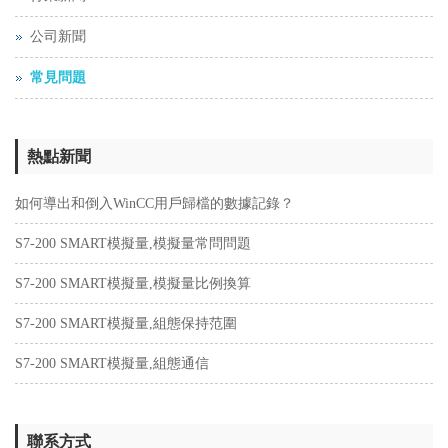
公司新聞
常見問題
熱點新聞
如何導出和倒入WinCC用戶歸檔的數據記錄？
S7-200 SMART模擬量,模擬量常問問題
S7-200 SMART模擬量,模擬量比例換算
S7-200 SMART模擬量,組態保持范圍
S7-200 SMART模擬量,組態通信
聯系方式