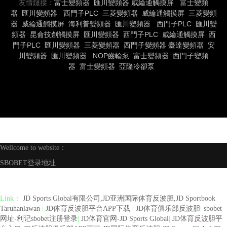
友情鏈接：
富士變頻器
匯川變頻器
威綸通觸摸屏
富士變頻
器
匯川變頻器
西門子PLC
三菱變頻器
威綸通觸摸屏
三菱變頻
器
威綸通觸摸屏
海利普變頻器
匯川變頻器
西門子PLC
匯川變
頻器
昆侖技創觸摸屏
匯川變頻器
西門子PLC
威綸通觸摸屏
西
門子PLC
匯川變頻器
三菱變頻器
西門子變頻器
臺達變頻器
安
川變頻器
匯川變頻器
NOP齒輪泵
富士變頻器
西門子變頻
器
富士變頻器
亞隆冷卻泵
Wellcome to website：
SBOBET登录地址
Link：
JD Sports Global有限公司,JD亚洲国际体育反波胆,JD Sportbook
Taruhanlawan
|
JD体育反波胆平台APP下载
|
JD体育俱乐部反波胆
|
sbobet
网址-利记sbobet注册登录
|
JD体育官网-JD Sports Global
|
JD体育反波胆平