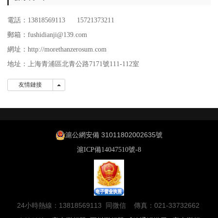
電話：13818569113 15721373211
郵箱：fushidianji@139.com
網址：http://morethanzerosum.com
地址：
上海青浦區北青公路7171號111-112室
友情鏈接
友情鏈接
滬公網安備 31011802002635號
滬ICP備14047510號-8
24小時熱線：13818569113 同微信 傳真：021-33732662