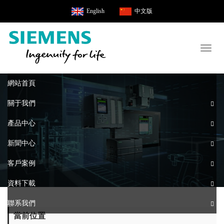
English
中文版
Toggl
naviga
網站首頁
關于我們
產品中心
新聞中心
客戶案例
資料下載
聯系我們
當前位置