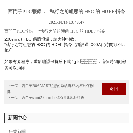
西門子PLC報錯， “執行之前組態的 HSC 的 HDEF 指令
2021/10/16 13:43:47
西門子PLC報錯， “執行之前組態的 HSC 的 HDEF 指令
200smart PLC 偶爾報錯，請大神指教。
“執行之前組態的 HSC 的 HDEF 指令 (錯誤碼: 000A) (時間戳不匹
配)”
如果有原程序，重新編譯保持后下載到plc，這個時間戳報
警可以消除。
上一個：
西門子200SMART組態的系統塊SB內容如何刪
返回
除
下一個：
西門子smart200 modbus485通訊地址請教
新聞中心
行業新聞