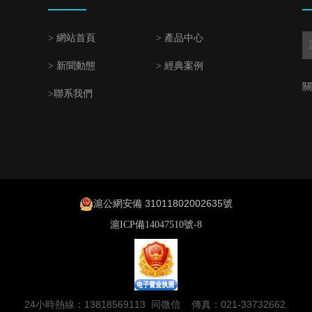
> 網站首頁
> 產品中心
> 新聞動態
> 經典案例
關
>聯系我們
滬公網安備 31011802002635號
滬ICP備14047510號-8
24小時熱線：13818569113 同微信 傳真：021-33732662