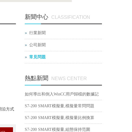
新聞中心
CLASSIFICATION
行業新聞
公司新聞
常見問題
熱點新聞
NEWS CENTER
如何導出和倒入WinCC用戶歸檔的數據記
錄？
S7-200 SMART模擬量,模擬量常問問題
用沿方式
S7-200 SMART模擬量,模擬量比例換算
S7-200 SMART模擬量,組態保持范圍