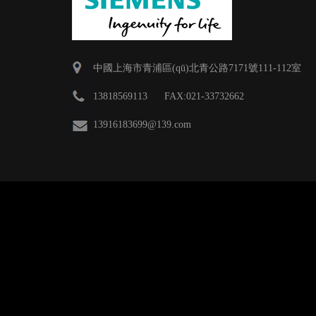
中國上海市青浦區(qū)北青公路7171號111-112室
13818569113 FAX:021-33732662
13916183699
@139.com