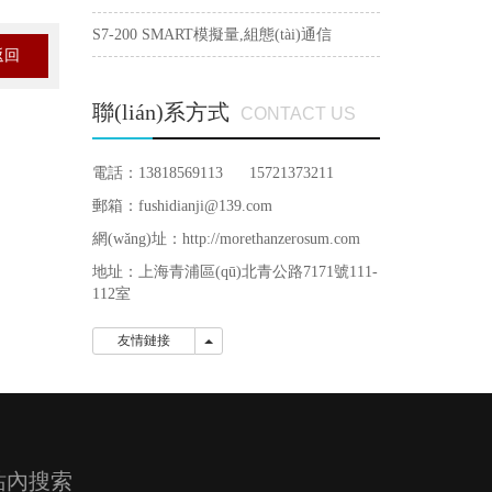
S7-200 SMART模擬量,組態(tài)通信
返回
聯(lián)系方式
CONTACT US
電話：13818569113 15721373211
郵箱：fushidianji@139.com
網(wǎng)址：http://morethanzerosum.com
地址：
上海青浦區(qū)北青公路7171號111-
112室
友情鏈接
友情鏈接
站內搜索