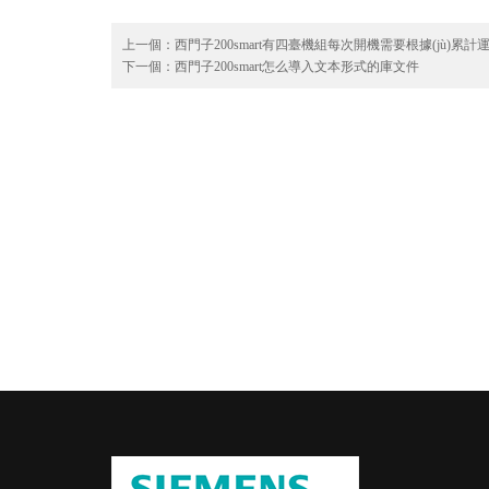
上一個：
西門子200smart有四臺機組每次開機需要根據(jù)
下一個：
西門子200smart怎么導入文本形式的庫文件