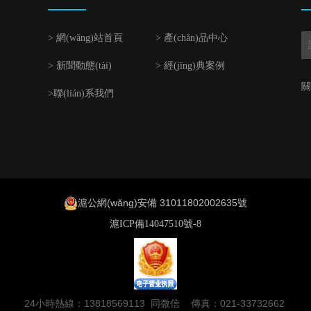
> 網(wǎng)站首頁
> 產(chǎn)品中心
> 新聞動態(tài)
> 經(jīng)典案例
關
>聯(lián)系我們
滬公網(wǎng)安備 31011802002635號
滬ICP備14047510號-8
24小時熱線：13818569113 同微信 傳真：021-33732662