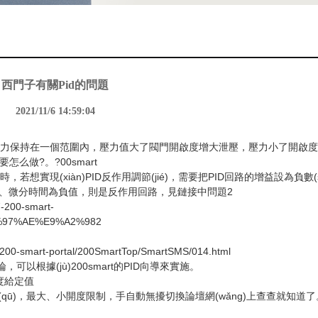
西門子有關Pid的問題
2021/11/6 14:59:04
是使反饋壓力保持在一個范圍內，壓力值大了閥門開啟度增大泄壓，壓力小了開啟
?。?00smart
，若想實現(xiàn)PID反作用調節(jié)，需要把PID回路的增益設為負數(
、微分時間為負值，則是反作用回路，見鏈接中問題2
7-200-smart-
%E9%97%AE%E9%A2%982
7-200-smart-portal/200SmartTop/SmartSMS/014.html
論，可以根據(jù)200smart的PID向導來實施。
開度給定值
區(qū)，最大、小開度限制，手自動無擾切換論壇網(wǎng)上查查就知道