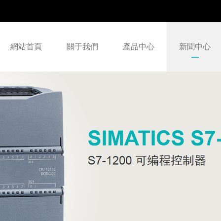
網站首頁
關于我們
產品中心
新聞中心