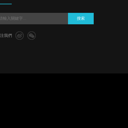
搜索
注我們