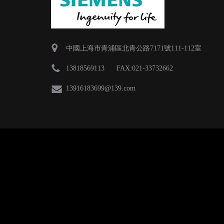
中國上海市青浦區北青公路7171號111-112室
13818569113 FAX:021-33732662
13916183699
@139.com