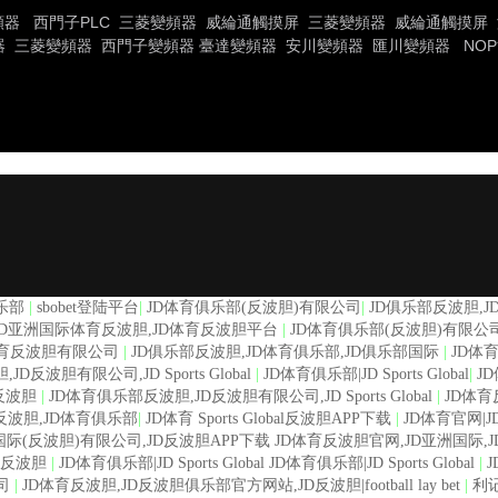
頻器
西門子PLC
三菱變頻器
威綸通觸摸屏
三菱變頻器
威綸通觸摸屏
器
三菱變頻器
西門子變頻器
臺達變頻器
安川變頻器
匯川變頻器
NO
俱乐部
|
sbobet登陆平台
|
JD体育俱乐部(反波胆)有限公司
|
JD俱乐部反波胆,J
lobal,JD亚洲国际体育反波胆,JD体育反波胆平台
|
JD体育俱乐部(反波胆)有限公
,JD体育反波胆有限公司
|
JD俱乐部反波胆,JD体育俱乐部,JD俱乐部国际
|
JD体
D反波胆有限公司,JD Sports Global
|
JD体育俱乐部|JD Sports Global
|
J
国际反波胆
|
JD体育俱乐部反波胆,JD反波胆有限公司,JD Sports Global
|
JD体育反波
育反波胆,JD体育俱乐部
|
JD体育 Sports Global反波胆APP下载
|
JD体育官网|JD S
国际(反波胆)有限公司,JD反波胆APP下载 JD体育反波胆官网,JD亚洲国际,
D国际反波胆
|
JD体育俱乐部|JD Sports Global JD体育俱乐部|JD Sports Global
|
J
公司
|
JD体育反波胆,JD反波胆俱乐部官方网站,JD反波胆|football lay bet
|
利记