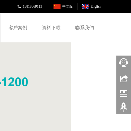
13818569113
中文版
English
客戶案例
資料下載
聯系我們