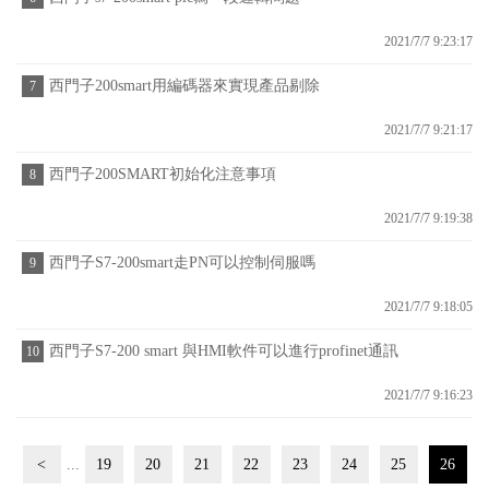
2021/7/7 9:23:17
西門子200smart用編碼器來實現產品剔除
7
2021/7/7 9:21:17
西門子200SMART初始化注意事項
8
2021/7/7 9:19:38
西門子S7-200smart走PN可以控制伺服嗎
9
2021/7/7 9:18:05
西門子S7-200 smart 與HMI軟件可以進行profinet通訊
10
嗎？
2021/7/7 9:16:23
<
...
19
20
21
22
23
24
25
26