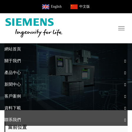
English
中文版
Toggl
naviga
網站首頁
關于我們
產品中心
新聞中心
客戶案例
資料下載
聯系我們
當前位置