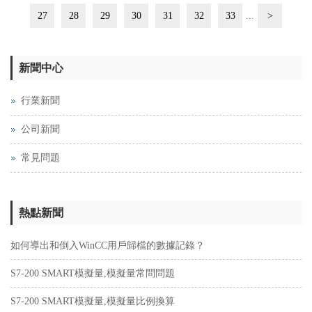
27
28
29
30
31
32
33
...
>
新聞中心
行業新聞
公司新聞
常見問題
熱點新聞
如何導出和倒入WinCC用戶歸檔的數據記錄？
S7-200 SMART模擬量,模擬量常問問題
S7-200 SMART模擬量,模擬量比例換算