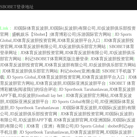
SBOBET登录地址
Link：
JD国际体育反波胆,JD国际(反波胆)有限公司,JD反波胆俱乐部投资
官网
|
盛帆娱乐【Sbobet】|体育博彩公司|乐游国际官方网站
|
JD Sports
Global,JD体育反波胆投资官网,JD体育反波胆平台入口
|
JD体育反波胆投
资官网,JD体育反波胆有限公司,JD反波胆俱乐部官方网站
|
SBOBET体育
登录网址
|
JD体育反波胆投资官网,JD体育反波胆有限公司,JD反波胆俱乐
部官方网站
|
利记SBOBET体育网页版注册登录
|
JD体育反波胆投资官网
|
JD体育反波胆投资官网,JD体育反波胆有限公司,JD反波胆俱乐部官方网站
|
JD体育反波胆俱乐部官方网站
|
利记sbobet(亚洲)集团
|
SBOBET手机版下
载
|
JD Sports Global,JD体育反波胆投资官网,JD体育反波胆平台入口
|
JD体
育反波胆官方网站,JD体育反波胆,JD国际亚洲反波胆平台
|
SBOBET 体育
博彩赌场|阅读我们的综合评论
|
JD Sportbook Taruhanlawan,JD体育反波胆
APP下载,JD反波胆|football lay bet
|
JD体育反波胆官方网站,JD体育反波
胆,JD国际亚洲反波胆平台
|
JD Sports Global有限公司,JD亚洲国际体育反
波胆,JD Sportbook Taruhanlawan
|
JD国际体育反波胆,JD国际(反波胆)有限
公司,JD反波胆俱乐部投资官网
|
JD体育反波胆投资官网,JD国际(反波胆)
有限公司,JD反波胆APP下载 JD体育反波胆官网,JD亚洲国际,JD国际(反波
胆)有限公司
|
JD体育（亚洲）有限公司|JD Sports Global
|
sbobet利记app
手机注册
|
JD Sportbook Taruhanlawan,JD体育反波胆官网,JD国际反波胆
|