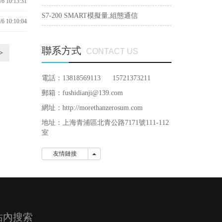
/6 10:13:31
S7-200 SMART模擬量,組態通信
/6 10:10:04
聯系方式
CONTACT US
>
電話：13818569113 15721373211
郵箱：fushidianji@139.com
網址：http://morethanzerosum.com
地址：
上海青浦區北青公路7171號111-112
室
友情鏈接
友情鏈接
站內搜索