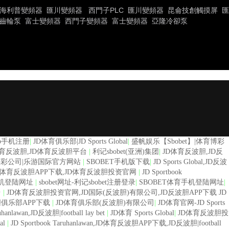
海利普變頻器
匯川變頻器
西門子PLC
匯川變頻器
昆侖技創觸摸屏
匯
P齒輪泵
富士變頻器
西門子變頻器
富士變頻器
亞隆冷卻泵
app手机注册
|
JD体育俱乐部|JD Sports Global
|
盛帆娱乐【Sbobet】|体育博彩
国际体育反波胆,JD体育反波胆平台
|
利记sbobet(亚洲)集团
|
JD体育反波胆,JD反
育博彩公司|乐游国际官方网站
|
SBOBET手机版下载
|
JD Sports Global,JD反波
D体育反波胆APP下载,JD体育反波胆投资官网
|
JD Sportbook
手机登陆网址
|
sbobet网址-利记sbobet注册登录
|
SBOBET体育手机登陆网址
|
台
|
JD体育反波胆投资官网,JD国际(反波胆)有限公司,JD反波胆APP下载 JD
反波胆俱乐部APP下载
|
JD体育俱乐部(反波胆)有限公司
|
JD体育官网-JD Sports
lawan,JD反波胆|football lay bet
|
JD体育 Sports Global
|
JD体育反波胆投
al
|
JD Sportbook Taruhanlawan,JD体育反波胆APP下载,JD反波胆|football